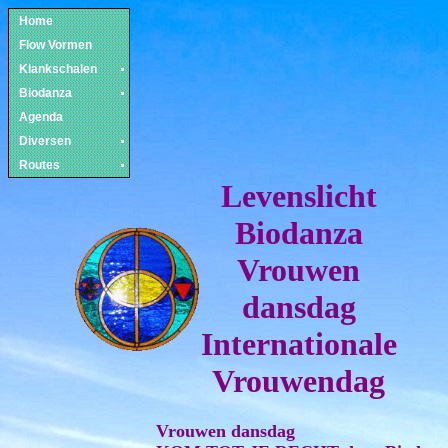
Home
Flow Vormen
Klankschalen
Biodanza
Agenda
Diversen
Routes
Levenslicht
Biodanza
Vrouwen
dansdag
Internationale
Vrouwendag
Vrouwen dansdag