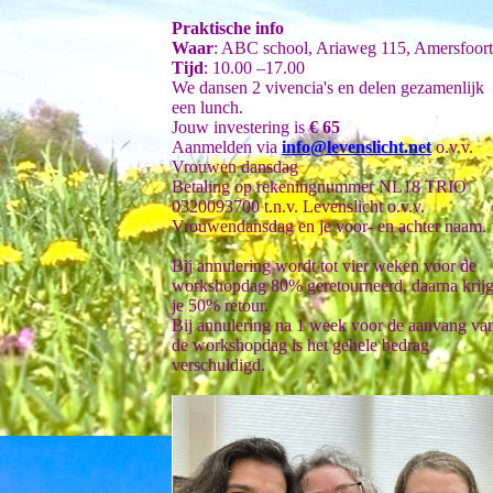
Praktische info
Waar
: ABC school, Ariaweg 115, Amersfoort
Tijd
: 10.00 –17.00
We dansen 2 vivencia's en delen gezamenlijk
een lunch.
Jouw investering is
€ 65
Aanmelden via
info@levenslicht.net
o.v.v.
Vrouwen dansdag
Betaling op rekeningnummer NL18 TRIO
0320093700 t.n.v. Levenslicht o.v.v.
Vrouwendansdag en je voor- en achter naam.
Bij annulering wordt tot vier weken voor de
workshopdag 80% geretourneerd, daarna krij
je 50% retour.
Bij annulering na 1 week voor de aanvang va
de workshopdag is het gehele bedrag
verschuldigd.