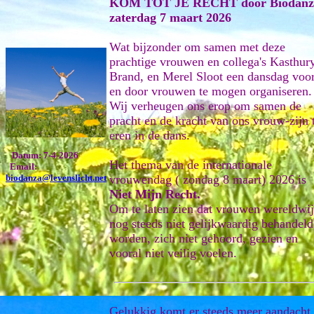
KOM TOT JE RECHT door Biodanz
zaterdag 7 maart 2026
Wat bijzonder om samen met deze
prachtige vrouwen en collega's Kasthur
Brand, en Merel Sloot een dansdag voo
en door vrouwen te mogen organiseren.
Wij verheugen ons erop om samen de
pracht en de kracht van ons vrouw-zijn 
eren in de dans.
Datum: 7-4-2026
Het thema van de internationale
Email:
biodanza@levenslicht.net
vrouwendag ( zondag 8 maart) 2026 is
Niet Mijn Recht.
Om te laten zien dat vrouwen wereldwi
nog steeds niet gelijkwaardig behandeld
worden, zich niet gehoord, gezien en
vooral niet veilig voelen.
Gelukkig komt er steeds meer aandacht