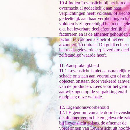
10.4 Indien Levenslicht bij het intrede
overmacht al gedeeltelijk aan haar
verplichtingen heeft voldaan, of slecht
gedeeltelijk aan haar verplichtingen ka
voldoen is zij gerechtigd het reeds gel
c.q. het leverbare deel afzonderlijk te
factureren en is de afnemer gehouden 
factuur te voldoen als betrof het een
afzonderlijk contract. Dit geldt echter n
het reeds geleverde c.q. leverbare deel
zelfstandige waarde heeft.
11. Aansprakelijkheid
11.1 Levenslicht is niet aansprakelijk 
schade ontstaan aan voertuigen of and
objecten onstaan door verkeerd aanw
van de producten. Lees voor het gebru
aanwijzingen op de verpakking en/of
raadpleeg onze website.
12. Eigendomsvoorbehoud
12.1 Eigendom van alle door Levensli
de afnemer verkochte en geleverde zake
bij Levenslicht zolang de afnemer de
vorderingen van Levenslicht uit hoofd