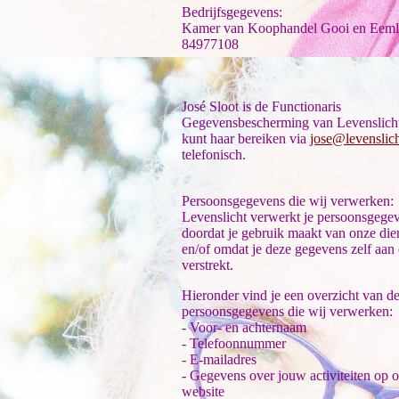
Bedrijfsgegevens:
Kamer van Koophandel Gooi en Eeml
84977108
José Sloot is de Functionaris
Gegevensbescherming van Levenslicht
kunt haar bereiken via
jose@levenslic
telefonisch.
Persoonsgegevens die wij verwerken:
Levenslicht verwerkt je persoonsgege
doordat je gebruik maakt van onze die
en/of omdat je deze gegevens zelf aan
verstrekt.
Hieronder vind je een overzicht van d
persoonsgegevens die wij verwerken:
- Voor- en achternaam
- Telefoonnummer
- E-mailadres
- Gegevens over jouw activiteiten op 
website