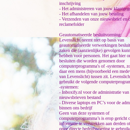
inschrijving
- Het administreren van jouw klantge
- Het afhandelen van jouw betaling
- Verzenden van onze nieuwsbrief en/
reclamefolder
Geautomatiseerde besluitvorming:
Levenslicht neemt niet op basis van
geautomatiseerde verwerkingen beslui
zaken die (aanzienlijke) gevolgen kun
hebben voor personen. Het gaat hier 
besluiten die worden genomen door
computerprogramma's of -systemen, zo
daar een mens (bijvoorbeeld een med
van Levenslicht) tussen zit. Levenslich
gebruikt de volgende computerprogra
-systemen:
- Inboxify.nl voor de administratie van
nieuwsbrieven bestand
- Diverse laptops en PC’s voor de admi
binnen ons bedrijf
Geen van deze systemen of
computerprogramma’s is erop gericht
informatie te verstrekken aan derden o
onze directe bedrijfsvoering te gebruik