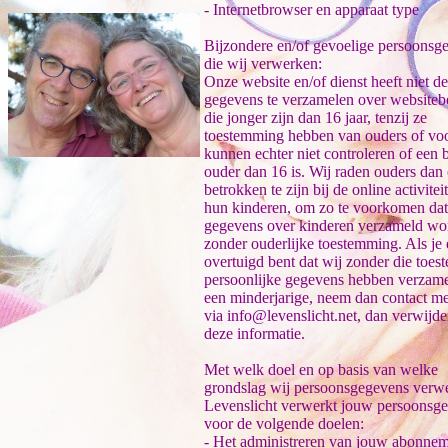
- Internetbrowser en apparaat type
Bijzondere en/of gevoelige persoonsg
die wij verwerken:
Onze website en/of dienst heeft niet de
gegevens te verzamelen over websiteb
die jonger zijn dan 16 jaar, tenzij ze
toestemming hebben van ouders of v
kunnen echter niet controleren of een 
ouder dan 16 is. Wij raden ouders dan
betrokken te zijn bij de online activite
hun kinderen, om zo te voorkomen dat
gegevens over kinderen verzameld wo
zonder ouderlijke toestemming. Als je 
overtuigd bent dat wij zonder die toe
persoonlijke gegevens hebben verzame
een minderjarige, neem dan contact me
via info@levenslicht.net, dan verwijde
deze informatie.
Met welk doel en op basis van welke
grondslag wij persoonsgegevens verw
Levenslicht verwerkt jouw persoonsg
voor de volgende doelen:
- Het administreren van jouw abonnem