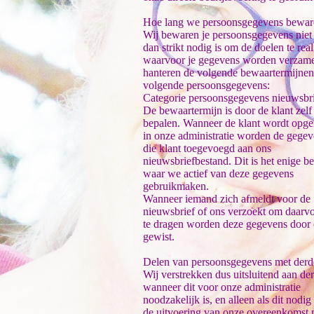
Hoe lang we persoonsgegevens bewar
Wij bewaren je persoonsgegevens niet
dan strikt nodig is om de doelen te real
waarvoor je gegevens worden verzame
hanteren de volgende bewaartermijnen
volgende persoonsgegevens:
Categorie persoonsgegevens nieuwsbr
De bewaartermijn is door de klant zelf 
bepalen. Wanneer de klant wordt op
in onze administratie worden de gege
die klant toegevoegd aan ons
nieuwsbriefbestand. Dit is het enige b
waar we actief van deze gegevens
gebruikmaken.
Wanneer iemand zich afmeldt voor de
nieuwsbrief of ons verzoekt om daarv
te dragen worden deze gegevens door
gewist.
Delen van persoonsgegevens met derd
Wij verstrekken dus uitsluitend aan de
wanneer dit voor onze administratie
noodzakelijk is, en alleen als dit nodig
de uitvoering van onze overeenkomst 