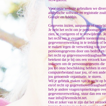
Voor onze website gebruiken we diver
analytische software en registratie zoal
Google en Addthis.
Gegevens inzien, aanpassen of verwij
Je hebt het recht om je persoonsgegeve
zien, te corrigeren of te verwijderen. J
het recht om je eventuele toestemming
gegevensverwerking in te trekken of 
te maken tegen de verwerking van jo
persoonsgegevens door ons bedrijf en 
het recht op gegevensoverdraagbaarhe
betekent dat je bij ons een verzoek kan
indienen om de persoonsgegevens die 
jou tot onze beschikking hebben in ee
computerbestand naar jou, of een ande
jou genoemde organisatie, te sturen.
Wil je gebruik maken van je recht op 
en/of recht op gegevensoverdraagbaar
heb je andere vragen/opmerkingen ove
gegevensverwerking, stuur dan een ve
naar info@levenslicht.net.
Om er zeker van te zijn dat het verzoek