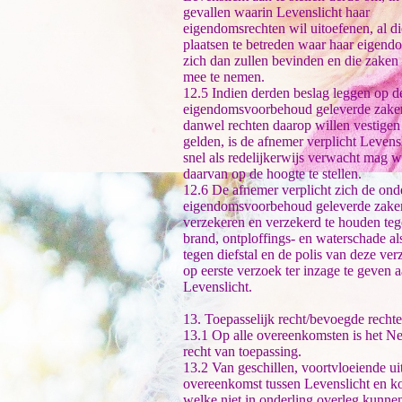
gevallen waarin Levenslicht haar
eigendomsrechten wil uitoefenen, al di
plaatsen te betreden waar haar eigen
zich dan zullen bevinden en die zaken 
mee te nemen.
12.5 Indien derden beslag leggen op d
eigendomsvoorbehoud geleverde zake
danwel rechten daarop willen vestigen
gelden, is de afnemer verplicht Levens
snel als redelijkerwijs verwacht mag 
daarvan op de hoogte te stellen.
12.6 De afnemer verplicht zich de ond
eigendomsvoorbehoud geleverde zake
verzekeren en verzekerd te houden te
brand, ontploffings- en waterschade a
tegen diefstal en de polis van deze ver
op eerste verzoek ter inzage te geven 
Levenslicht.
13. Toepasselijk recht/bevoegde rechte
13.1 Op alle overeenkomsten is het N
recht van toepassing.
13.2 Van geschillen, voortvloeiende ui
overeenkomst tussen Levenslicht en ko
welke niet in onderling overleg kunne