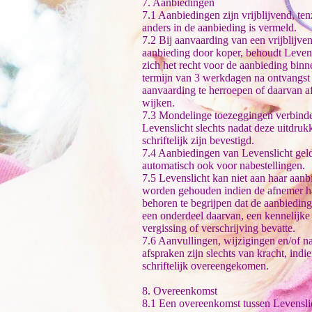
7. Aanbiedingen
7.1 Aanbiedingen zijn vrijblijvend, ten
anders in de aanbieding is vermeld.
7.2 Bij aanvaarding van een vrijblijve
aanbieding door koper, behoudt Leven
zich het recht voor de aanbieding binn
termijn van 3 werkdagen na ontvangst
aanvaarding te herroepen of daarvan af
wijken.
7.3 Mondelinge toezeggingen verbind
Levenslicht slechts nadat deze uitdrukk
schriftelijk zijn bevestigd.
7.4 Aanbiedingen van Levenslicht geld
automatisch ook voor nabestellingen.
7.5 Levenslicht kan niet aan haar aanb
worden gehouden indien de afnemer 
behoren te begrijpen dat de aanbiedin
een onderdeel daarvan, een kennelijke
vergissing of verschrijving bevatte.
7.6 Aanvullingen, wijzigingen en/of n
afspraken zijn slechts van kracht, indi
schriftelijk overeengekomen.
8. Overeenkomst
8.1 Een overeenkomst tussen Levensli