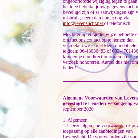
ongeoorloofde wijziging tegen te gaan. 
het idee hebt dat jouw gegevens toch n
beveiligd zijn of er aanwijzingen zijn 
misbruik, neem dan contact op via
info@levenslicht.net
of telefonisch.
Mocht er op enigerlei wijze behoefte o
om met ons contact op te nemen dan
verzoeken we je met klem om dat tele
te doen: 06-43036483 of 033-470143
kunnen je dan direct informeren of je 
verzoek honoreren. Aarzel dus niet om
bellen!
Algemene Voorwaarden van Levensl
gevestigd te Leusden
Versie geldig v
september 2020
1. Algemeen
1.1 Deze algemene voorwaarden zijn 
toepassing op alle aanbiedingen van
Levenslicht. De voorwaarden zijn voo