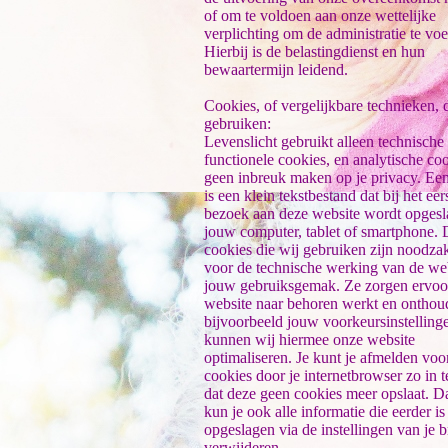
of om te voldoen aan onze wettelijke
verplichting om de administratie te voe
Hierbij is de belastingdienst en hun
bewaartermijn leidend.
Cookies, of vergelijkbare technieken, 
gebruiken:
Levenslicht gebruikt alleen technische
functionele cookies, en analytische coo
geen inbreuk maken op je privacy. Ee
is een klein tekstbestand dat bij het eer
bezoek aan deze website wordt opges
jouw computer, tablet of smartphone. 
cookies die wij gebruiken zijn noodzak
voor de technische werking van de we
jouw gebruiksgemak. Ze zorgen ervoor
website naar behoren werkt en onthou
bijvoorbeeld jouw voorkeursinstelling
kunnen wij hiermee onze website
optimaliseren. Je kunt je afmelden voo
cookies door je internetbrowser zo in te
dat deze geen cookies meer opslaat. D
kun je ook alle informatie die eerder is
opgeslagen via de instellingen van je 
verwijderen.