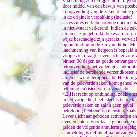
zaken tijdig zijn teruggestuurd, bijvoo
door middel van een bewijs van postb
Terugzending van de zaken dient te g
in de originele verpakking (inclusief
accessoires en bijbehorende documenta
in nieuwstaat verkerend. Indien de zak
afnemer zijn gebruikt, bezwaard of op
wijze beschadigd zijn geraakt, vervalt 
op ontbinding in de zin van dit lid. Me
inachtneming van hetgeen is bepaald i
vorige zin, draagt Levenslicht er zorg 
binnen 30 dagen na goede ontvangst v
retourzending, het volledige aankoop
inclusief de berekende verzendkosten 
afnemer wordt terugbetaald. Het teru
van de geleverde zaken komt geheel v
rekening en risico van Levenslicht.
4.2 Het recht op ontbinding, zoals om
in het vorige lid, heeft slechts betrekk
geleverde zaken en zal in geen geval
betrekking hebbend op diensten, zoals
Levenslicht aangeboden activiteiten en
evenementen. Voor laatst genoemde di
gelden de volgende annuleringsregels
aanmelding is definitief na ontvangst v