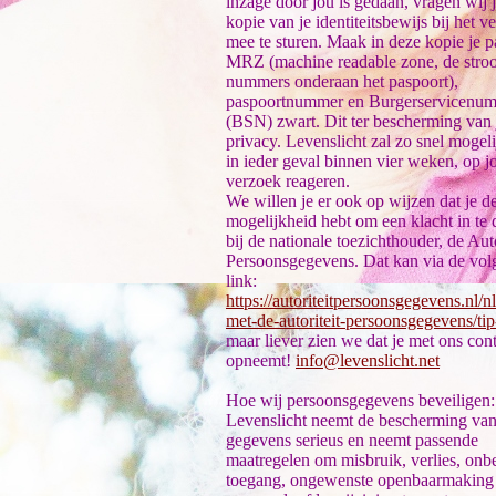
inzage door jou is gedaan, vragen wij 
kopie van je identiteitsbewijs bij het v
mee te sturen. Maak in deze kopie je p
MRZ (machine readable zone, de stro
nummers onderaan het paspoort),
paspoortnummer en Burgerservicenu
(BSN) zwart. Dit ter bescherming van 
privacy. Levenslicht zal zo snel mogel
in ieder geval binnen vier weken, op 
verzoek reageren.
We willen je er ook op wijzen dat je d
mogelijkheid hebt om een klacht in te 
bij de nationale toezichthouder, de Auto
Persoonsgegevens. Dat kan via de vo
link:
https://autoriteitpersoonsgegevens.nl/nl
met-de-autoriteit-persoonsgegevens/ti
maar liever zien we dat je met ons con
opneemt!
info@levenslicht.net
Hoe wij persoonsgegevens beveiligen:
Levenslicht neemt de bescherming va
gegevens serieus en neemt passende
maatregelen om misbruik, verlies, on
toegang, ongewenste openbaarmaking