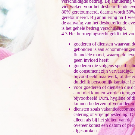
verschuldigde bedrag. Bij annulering w
vier weken voor het desbetreffende e
80% geretourneerd, daarna wordt 50%
geretourneerd. Bij annulering na 1 we
de aanvang van het desbetreffende ev
is het gehele bedrag verschuldigd.
4.3 Het herroepingsrecht geldt niet voo
goederen of diensten waarvan de
gebonden is aan schommelingen
financiële markt, waarop de leve
geen invloed heeft
goederen die volgens specificati
de consument zijn vervaardigd,
bijvoorbeeld maatwerk, of die e
duidelijk persoonlijk karakter h
voor goederen of diensten die d
aard niet kunnen worden terugg
bijvoorbeeld i.v.m. hygiëne of di
kunnen bederven of verouderen
diensten zoals vakantieaccommo
catering of vrijetijdbesteding. Di
alleen als bij het sluiten van de
overeenkomst een datum of peri
afgesproken.