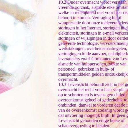
10.2 Onder overmacht wordt verstaan 
vreemde oorzaak, alsmede elke omstan
welke in redelijkheid niet voor haar ris
behoort te komen. Vertraging bij of
wanprestatie door onze toeleveranciers
storingen in het Internet, storingen in 
elektriciteit, storingen in e-mail verkee
storingen of wijzigingen in door derde
geleverde technologie, vervoersmoeili
werkstakingen, overheidsmaatregelen,
vertragingen in de aanvoer, nalatighed
leveranciers en/of fabrikanten van Lev
alsmede van hulppersonen, ziekte van
personeel, gebreken in hulp- of
transportmiddelen gelden uitdrukkelijk
overmacht.
10.3 Levenslicht behoudt zich in het g
overmacht het recht voor haar verplich
op te schorten en is tevens gerechtigd 
overeenkomst geheel of gedeeltelijk te
ontbinden, danwel te vorderen dat de 
van de overeenkomst zodanig wordt g
dat uitvoering mogelijk blijft. In geen 
Levenslicht gehouden enige boete of
schadevergoeding te betalen.