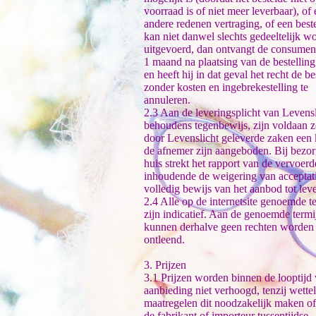
voorraad is of niet meer leverbaar), of 
andere redenen vertraging, of een beste
kan niet danwel slechts gedeeltelijk w
uitgevoerd, dan ontvangt de consumen
1 maand na plaatsing van de bestelling
en heeft hij in dat geval het recht de be
zonder kosten en ingebrekestelling te
annuleren.
2.3 Aan de leveringsplicht van Levensl
behoudens tegenbewijs, zijn voldaan z
door Levenslicht geleverde zaken een 
de afnemer zijn aangeboden. Bij bezo
huis strekt het rapport van de vervoerd
inhoudende de weigering van acceptati
volledig bewijs van het aanbod tot leve
2.4 Alle op de internetsite genoemde t
zijn indicatief. Aan de genoemde term
kunnen derhalve geen rechten worden
ontleend.
3. Prijzen
3.1 Prijzen worden binnen de looptijd
aanbieding niet verhoogd, tenzij wettel
maatregelen dit noodzakelijk maken of
de fabrikant of importeur tussentijdse