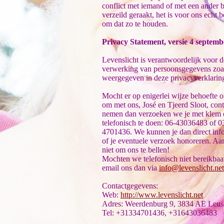
conflict met iemand of met een ander b
verzeild geraakt, het is voor ons echt b
om dat zo te houden.
Privacy Statement, versie 4 septem
Levenslicht is verantwoordelijk voor d
verwerking van persoonsgegevens zoa
weergegeven in deze privacyverklarin
Mocht er op enigerlei wijze behoefte o
om met ons, José en Tjeerd Sloot, cont
nemen dan verzoeken we je met klem 
telefonisch te doen: 06-43036483 of 0
4701436. We kunnen je dan direct inf
of je eventuele verzoek honoreren. Aa
niet om ons te bellen!
Mochten we telefonisch niet bereikbaar
email ons dan via
info@levenslicht.ne
Contactgegevens:
Web:
http://www.levenslicht.net
Adres: Weerdenburg 9, 3834 AE Leu
Tel: +31334701436, +31643036483