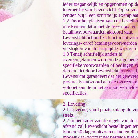
ieder toegankelijk en opgenomen op d
internetsite van Levenslicht. Op verzo
zenden wij u een schriftelijk exemplaar
1.2 Door het plaatsen van een bestellin
u te kennen dat u met de leverings- en
betalingsvoorwaarden akkoord gaat.
Levenslicht behoud zich het recht voor
leverings- en/of betalingsvoorwaarden
verstrijken van de looptijd te wijzigen.
1.3 Tenzij schriftelijk anders is
overeengekomen worden de algemene
specifieke voorwaarden of bedingen v
derden niet door Levenslicht erkend. 1
Levenslicht garandeert dat het gelever
product beantwoord aan de overeenko
voldoet aan de in het aanbod vermelde
specificaties.
2. Levering
2.1 Levering vindt plaats zolang de vo
strekt.
2.2 In het kader van de regels van de 
afstand zal Levenslicht bestellingen te
binnen 30 dagen uitvoeren. Indien dit 
mogelijk is (doordat het bestelde niet 