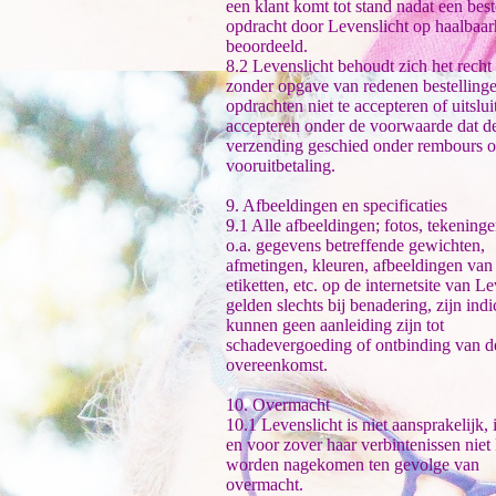
een klant komt tot stand nadat een best
opdracht door Levenslicht op haalbaar
beoordeeld.
8.2 Levenslicht behoudt zich het rech
zonder opgave van redenen bestellinge
opdrachten niet te accepteren of uitslui
accepteren onder de voorwaarde dat d
verzending geschied onder rembours o
vooruitbetaling.
9. Afbeeldingen en specificaties
9.1 Alle afbeeldingen; fotos, tekeninge
o.a. gegevens betreffende gewichten,
afmetingen, kleuren, afbeeldingen van
etiketten, etc. op de internetsite van L
gelden slechts bij benadering, zijn indi
kunnen geen aanleiding zijn tot
schadevergoeding of ontbinding van d
overeenkomst.
10. Overmacht
10.1 Levenslicht is niet aansprakelijk, 
en voor zover haar verbintenissen nie
worden nagekomen ten gevolge van
overmacht.