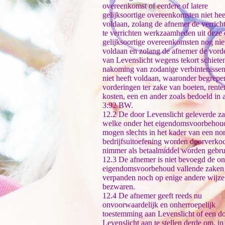
overeenkomst of eerdere of latere
gelijksoortige overeenkomsten niet hee
voldaan, zolang de afnemer de verrich
te verrichten werkzaamheden uit deze 
gelijksoortige overeenkomsten nog niet
voldaan en zolang de afnemer de vord
van Levenslicht wegens tekort schieten
nakoming van zodanige verbintenisse
niet heeft voldaan, waaronder begrepe
vorderingen ter zake van boeten, rente
kosten, een en ander zoals bedoeld in a
3:92 BW.
12.2 De door Levenslicht geleverde z
welke onder het eigendomsvoorbehoud
mogen slechts in het kader van een no
bedrijfsuitoefening worden doorverko
nimmer als betaalmiddel worden gebru
12.3 De afnemer is niet bevoegd de on
eigendomsvoorbehoud vallende zaken 
verpanden noch op enige andere wijze
bezwaren.
12.4 De afnemer geeft reeds nu
onvoorwaardelijk en onherroepelijk
toestemming aan Levenslicht of een d
Levenslicht aan te stellen derde om, in 