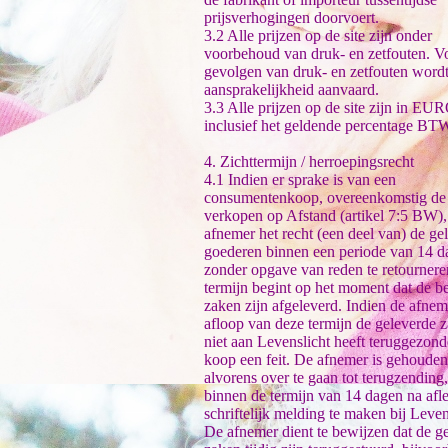
prijsverhogingen doorvoert.
3.2 Alle prijzen op de site zijn onder
voorbehoud van druk- en zetfouten. V
gevolgen van druk- en zetfouten word
aansprakelijkheid aanvaard.
3.3 Alle prijzen op de site zijn in EUR
inclusief het geldende percentage BT
4. Zichttermijn / herroepingsrecht
4.1 Indien er sprake is van een
consumentenkoop, overeenkomstig de
verkopen op Afstand (artikel 7:5 BW),
afnemer het recht (een deel van) de ge
goederen binnen een periode van 14 d
zonder opgave van reden te retourner
termijn begint op het moment dat de be
zaken zijn afgeleverd. Indien de afnem
afloop van deze termijn de geleverde 
niet aan Levenslicht heeft teruggezond
koop een feit. De afnemer is gehouden
alvorens over te gaan tot terugzending
binnen de termijn van 14 dagen na afl
schriftelijk melding te maken bij Leven
De afnemer dient te bewijzen dat de g