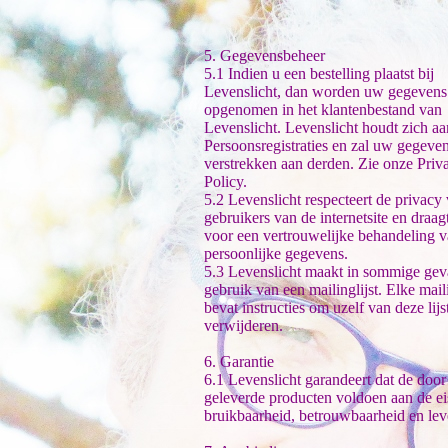
5. Gegevensbeheer
5.1 Indien u een bestelling plaatst bij
Levenslicht, dan worden uw gegevens
opgenomen in het klantenbestand van
Levenslicht. Levenslicht houdt zich a
Persoonsregistraties en zal uw gegeven
verstrekken aan derden. Zie onze Priv
Policy.
5.2 Levenslicht respecteert de privacy
gebruikers van de internetsite en draag
voor een vertrouwelijke behandeling 
persoonlijke gegevens.
5.3 Levenslicht maakt in sommige gev
gebruik van een mailinglijst. Elke mail
bevat instructies om uzelf van deze lijst
verwijderen.
6. Garantie
6.1 Levenslicht garandeert dat de door
geleverde producten voldoen aan de e
bruikbaarheid, betrouwbaarheid en lev