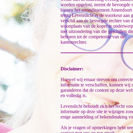
worden opgelost, neemt de bevoegde r
binnen het arrondissement Amersfoort 
tenzij Levenslicht er de voorkeur aan g
verschil aan de bevoegde rechter van 
woonplaats van de koper te onderwerp
met uitzondering van die geschillen di
behoren tot de competentie van de
kantonrechter.
Disclaimer:
Hoewel wij ernaar streven om correcte
informatie te verschaffen, kunnen wij n
garanderen dat de content op deze webs
en volledig is.
Levenslicht behoudt zich het recht vo
informatie op deze site te wijzigen zon
enige aanmelding of bekendmaking vo
Als je vragen of opmerkingen hebt ne
contact met ons op per email: